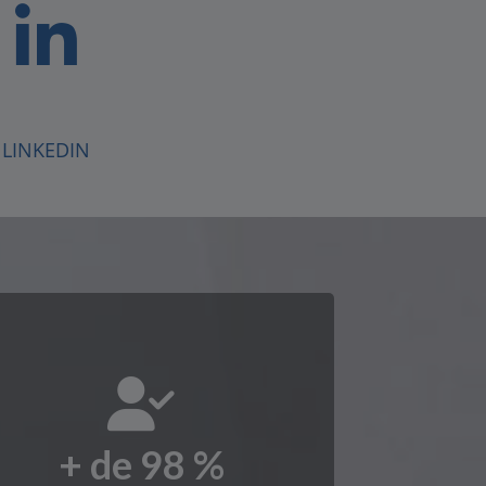
LINKEDIN
+ de
98
%