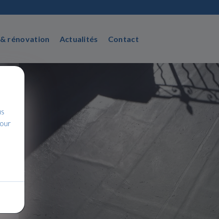
 & rénovation
Actualités
Contact
us
pour