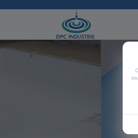
C
sou