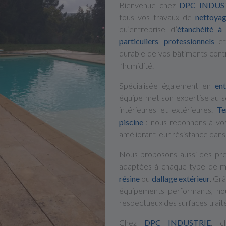
Bienvenue chez
DPC INDUS
tous vos travaux de
nettoya
qu’entreprise d’
étanchéité à
particuliers
,
professionnels
e
durable de vos bâtiments contre 
l’humidité.
Spécialisée également en
en
équipe met son expertise au s
intérieures et extérieures.
Te
piscine
: nous redonnons à vos
améliorant leur résistance dans
Nous proposons aussi des pr
adaptées à chaque type de m
résine
ou
dallage extérieur
. Gr
équipements performants, nou
respectueux des surfaces trait
Chez
DPC INDUSTRIE
, c