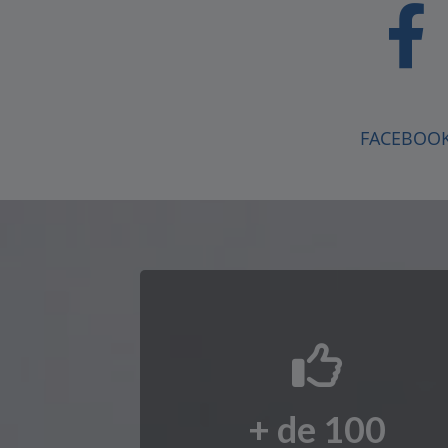
FACEBOO
+ de
100