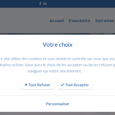
Accueil
Etanchéité
Entretien
Votre choix
e site utilise des cookies et vous donne le contrôle sur ceux que vo
haitez activer. Vous avez le choix de les accepter ou de les refuser 
naviguer sur notre site internet.
Tout Refuser
Tout Accepter
DPC INDUSTRIE
Personnaliser
L’expertise au service de vos surfaces.