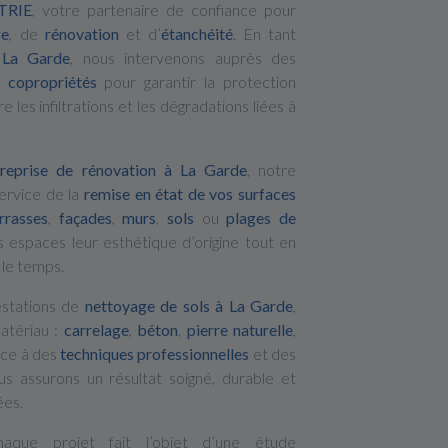
TRIE
, votre partenaire de confiance pour
ge
, de
rénovation
et d’
étanchéité
. En tant
 La Garde
, nous intervenons auprès des
t
copropriétés
pour garantir la protection
les infiltrations et les dégradations liées à
treprise de rénovation à La Garde
, notre
ervice de la
remise en état de vos surfaces
rrasses
,
façades
,
murs
,
sols
ou
plages de
 espaces leur esthétique d’origine tout en
 le temps.
estations de
nettoyage de sols à La Garde
,
atériau :
carrelage
,
béton
,
pierre naturelle
,
âce à des
techniques professionnelles
et des
s assurons un résultat soigné, durable et
ées.
haque projet fait l’objet d’une étude